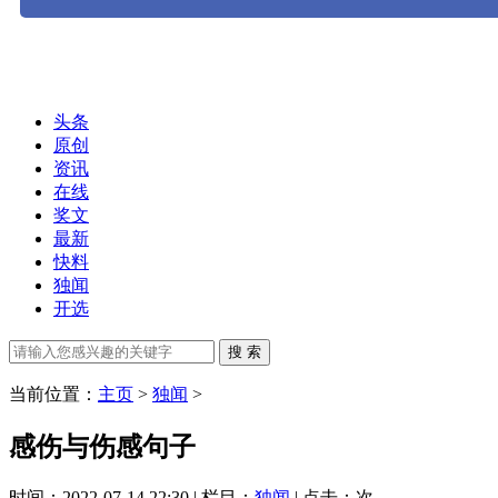
头条
原创
资讯
在线
奖文
最新
快料
独闻
开选
当前位置：
主页
>
独闻
>
感伤与伤感句子
时间：2022-07-14 22:30 | 栏目：
独闻
| 点击：
次