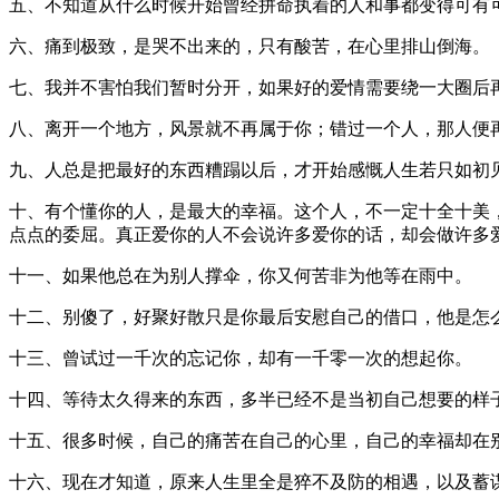
五、不知道从什么时候开始曾经拼命执着的人和事都变得可有
六、痛到极致，是哭不出来的，只有酸苦，在心里排山倒海。
七、我并不害怕我们暂时分开，如果好的爱情需要绕一大圈后
八、离开一个地方，风景就不再属于你；错过一个人，那人便
九、人总是把最好的东西糟蹋以后，才开始感慨人生若只如初
十、有个懂你的人，是最大的幸福。这个人，不一定十全十美
点点的委屈。真正爱你的人不会说许多爱你的话，却会做许多
十一、如果他总在为别人撑伞，你又何苦非为他等在雨中。
十二、别傻了，好聚好散只是你最后安慰自己的借口，他是怎
十三、曾试过一千次的忘记你，却有一千零一次的想起你。
十四、等待太久得来的东西，多半已经不是当初自己想要的样
十五、很多时候，自己的痛苦在自己的心里，自己的幸福却在
十六、现在才知道，原来人生里全是猝不及防的相遇，以及蓄