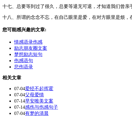
十七、总要等到过了很久，总要等退无可退，才知道我们曾亲
十八、所谓的念念不忘，在自己眼里是爱，在对方眼里是烦，
您可能感兴趣的文章:
情感语录伤感
励志朋友圈文案
梦想励志短句
伤感语句
悲伤语录
相关文章
07-04
爱经不起挥霍
07-04
父母爱情
07-14
早安唯美文案
07-14
感伤与伤感句子
07-04
有梦的清晨