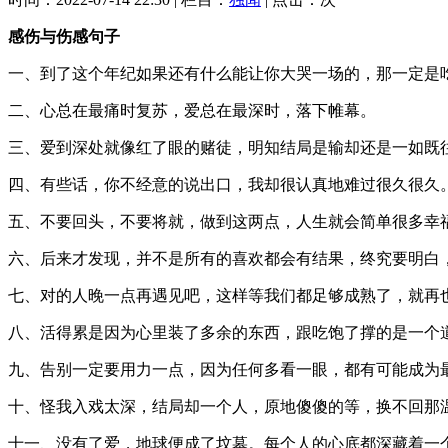
感伤与伤感句子
一、到了这个年纪如果还有什么能让你大哭一场的，那一定是
二、心总在最痛时复苏，爱总在最深时，落下帷幕。
三、爱到深处就像红了眼的赌徒，明知结局是输却还是一如既
四、有些话，你不经意的说出口，我却很认真地难过很久很久
五、不要回头，不要将就，做到这两点，人生就会简单很多幸
六、后来才发现，并不是所有的喜欢都会有结果，终究要明白
七、对的人晚一点再遇见吧，这样等我们都足够成熟了，就再
八、活得累是因为心里装了多余的东西，跟吃饱了撑的是一个
九、告别一定要用力一点，因为任何多看一眼，都有可能成为
十、怪我入戏太深，结局却一个人，原地傻傻的等，换不回那
十一、没有了爱，地球便成了坟墓。每个人的心底都深藏着一