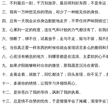
二、不到最后一刻，千万别放弃。最后得到好东西，不是幸运
三、我有一万种想见你的理由，却少了一种能见你的身份。
四、总有一天我会从你身边默默地走开，不带任何声响我错过
五、心累到一定的程度，连生气和计较的力气都没有了。在我们
六、情断了，绑不住，试着放手，走与不走，留与不留，我不
七、当你真正爱一样东西的时候你就会发现语言多么的脆弱和
八、心若没有栖息的地方，到哪里都是在流浪。太柔软的心不
九、如果夕阳能够映衬出你的微笑，那我愿意沉沦在黄昏。
十、走着走着，就散了，回忆都淡了；回头发现，你不见了，
十一、多谢你的绝情，让我学习并领悟死心。
十二、是你苍白了我的等待，讽刺了我的执着。
十三、总是情不自禁的忧伤，于是慢慢学会了掩藏，渐渐学会