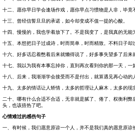
十二、愿你早日学会逢场作戏，愿你早点习惯物是人非，毕竟
十三、曾经信誓旦旦的承诺，如今却变成不值一提的心酸。
十四、慢慢的，我也学着放下了。不是我变了，是我真的无能
十五、本想把日子过成诗，时而简单，时而精致。不料日子却
十六、好多话忍着憋着后来就懒得说了，好多事失望多了后来
十七、我以为我有本事忘掉你，直到再次看到你的那一天，一
十八、后来，我渐渐学会接受而不是付出，就算遇见再心动的
十九、太多的情话让人矫情，太多的哲理让人麻木，太多的现
二十、哪有什么合适不合适，无非就是腻了、倦了、权衡利弊
头，也该捂热了吧。
心情难过的感伤句子
一、有时候，我们愿意原谅一个人，并不是我们真的愿意原谅