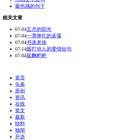
最伤感的句子
相关文章
07-04
五月的阳光
07-04
一潭挣扎的蓝藻
07-04
书迷老徐
07-14
最打动人的爱情短句
07-04
鼠麴粑粑
首页
头条
原创
资讯
在线
奖文
最新
快料
独闻
开选