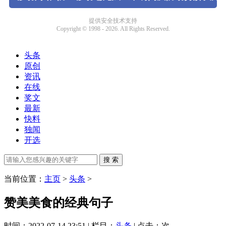
头条
原创
资讯
在线
奖文
最新
快料
独闻
开选
当前位置：
主页
>
头条
>
赞美美食的经典句子
时间：2022-07-14 23:51 | 栏目：
头条
| 点击：
次