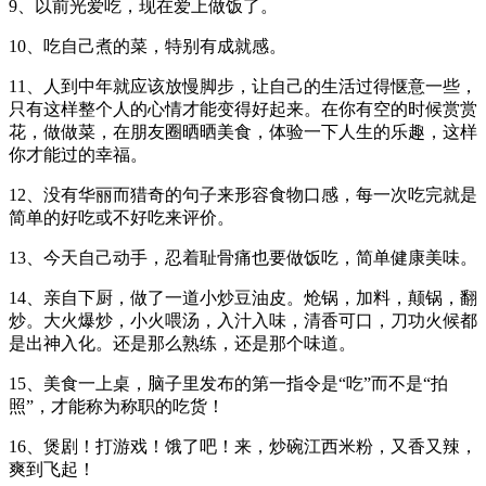
9、以前光爱吃，现在爱上做饭了。
10、吃自己煮的菜，特别有成就感。
11、人到中年就应该放慢脚步，让自己的生活过得惬意一些，
只有这样整个人的心情才能变得好起来。在你有空的时候赏赏
花，做做菜，在朋友圈晒晒美食，体验一下人生的乐趣，这样
你才能过的幸福。
12、没有华丽而猎奇的句子来形容食物口感，每一次吃完就是
简单的好吃或不好吃来评价。
13、今天自己动手，忍着耻骨痛也要做饭吃，简单健康美味。
14、亲自下厨，做了一道小炒豆油皮。炝锅，加料，颠锅，翻
炒。大火爆炒，小火喂汤，入汁入味，清香可口，刀功火候都
是出神入化。还是那么熟练，还是那个味道。
15、美食一上桌，脑子里发布的第一指令是“吃”而不是“拍
照”，才能称为称职的吃货！
16、煲剧！打游戏！饿了吧！来，炒碗江西米粉，又香又辣，
爽到飞起！