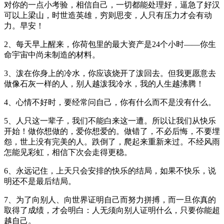
对你的一点小考验，相信自己，一切都能处理好，逼急了好汉
可以上梁山，时世造英雄，穷则思变，人只有压力才会有动
力。早安！
2、每天早上醒来，你荷包里的最大资产是24个小时——你生
命宇宙中尚未制造的材料。
3、泼在你身上的冷水，你应该烧开了泼回去。但我更愿意去
做像石灰一样的人，别人越泼我冷水，我的人生越沸腾！
4、心情不好时，要经常问自己，你有什么而不是没有什么。
5、人只这一辈子，我们不能白来这一遭。所以让我们从快乐
开始！做你想做的，爱你想爱的。做错了，不必后悔，不要埋
怨，世上没有完美的人。跌倒了，爬起来重新来过。不经风雨
怎能见彩虹，相信下次会走得更稳。
6、永远记住，上天只会安排的快乐的结局，如果不快乐，说
明还不是最后结局。
7、为了向别人、向世界证明自己而努力拼搏，而一旦你真的
取得了成绩，才会明白：人无须向别人证明什么，只要你能超
越自己。