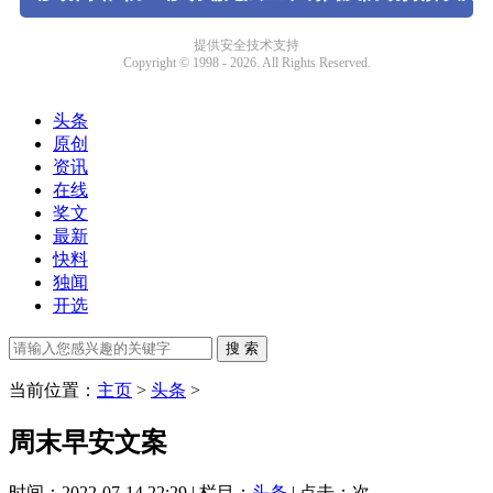
头条
原创
资讯
在线
奖文
最新
快料
独闻
开选
当前位置：
主页
>
头条
>
周末早安文案
时间：2022-07-14 22:29 | 栏目：
头条
| 点击：
次