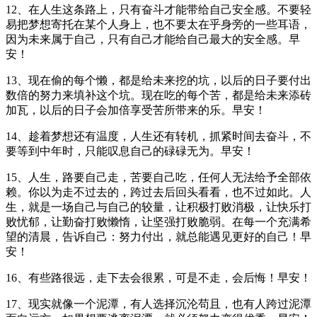
12、在人生这条路上，只有奋斗才能带给自己安全感。不要轻
易把梦想寄托在某个人身上，也不要太在乎身旁的一些耳语，
因为未来属于自己，只有自己才能给自己最大的安全感。早
安！
13、现在偷的每个懒，都是给未来挖的坑，以后的日子要付出
数倍的努力来填补这个坑。现在吃的每个苦，都是给未来添砖
加瓦，以后的日子会加倍享受苦所带来的乐。早安！
14、趁着梦想还有温度，人生还有转机，抓紧时间去奋斗，不
要等到中年时，只能叹息自己的碌碌无为。早安！
15、人生，路要自己走，苦要自己吃，任何人无法给予全部依
赖。你以为走不过去的，跨过去后回头看看，也不过如此。人
生，就是一场自己与自己的较量，让积极打败消极，让快乐打
败忧郁，让勤奋打败懒惰，让坚强打败脆弱。在每一个充满希
望的清晨，告诉自己：努力付出，就总能遇见更好的自己！早
安！
16、有些路很远，走下去会很累，可是不走，会后悔！早安！
17、现实就像一个泥潭，有人选择沉沦苟且，也有人跨过泥潭