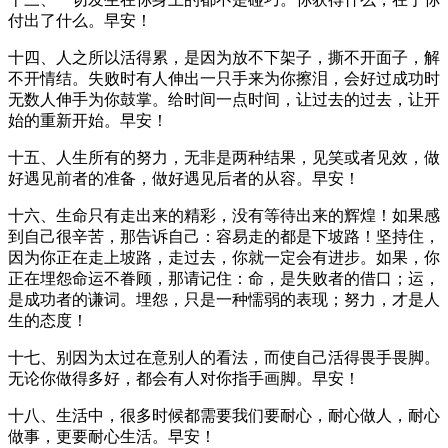
付出了什么。早安！
十四、人之所以活得累，是因为放不下架子，撕不开面子，解
不开情结。失败时有人伸出一只手来为你擦泪，会好过成功时
无数人伸手为你鼓掌。给时间一点时间，让过去的过去，让开
始的重新开始。早安！
十五、人生所有的努力，无非是两种结果，见笑或者见效，做
好遇见前者的准备，做好遇见后者的从容。早安！
十六、生命只有走出来的精彩，没有等待出来的辉煌！如果感
到自己很辛苦，那告诉自己：容易走的都是下坡路！坚持住，
因为你正在走上坡路，走过去，你就一定会有进步。如果，你
正在埋怨命运不眷顾，那请记住：命，是失败者的借口；运，
是成功者的谦词。埋怨，只是一种懦弱的表现；努力，才是人
生的态度！
十七、别因为太过在意别人的看法，而使自己活得畏手畏脚。
无论你做得多好，都会有人对你指手画脚。早安！
十八、生活中，很多时候都需要我们要耐心，耐心做人，耐心
做事，更要耐心生活。早安！