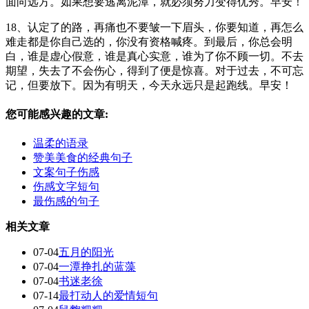
面向远方。如果想要逃离泥潭，就必须努力变得优秀。早安！
18、认定了的路，再痛也不要皱一下眉头，你要知道，再怎么
难走都是你自己选的，你没有资格喊疼。到最后，你总会明
白，谁是虚心假意，谁是真心实意，谁为了你不顾一切。不去
期望，失去了不会伤心，得到了便是惊喜。对于过去，不可忘
记，但要放下。因为有明天，今天永远只是起跑线。早安！
您可能感兴趣的文章:
温柔的语录
赞美美食的经典句子
文案句子伤感
伤感文字短句
最伤感的句子
相关文章
07-04
五月的阳光
07-04
一潭挣扎的蓝藻
07-04
书迷老徐
07-14
最打动人的爱情短句