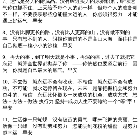
7、运气是努力的附属品。没有经过实力的原始积累，给你运
气你也抓不住。上天给予每个人的都一样，但每个人的准备却
不一样。不要羡慕那些总能撞大运的人，你必须很努力，才能
遇上好运气！早安！
8、没有比脚更长的路，没有比人更高的山，没有做不到的
事，只有想不到的人。阻挡你前进的不是高山大海，而往往是
自己鞋底一粒小小的沙粒！早安！
9、再大的事，到了明天就是小事，再深的痛，过去了就把它
忘记，就算全世界都抛弃了你，——你依然也要坚定前行，因
为，你就是自己最大的底气。早安！
10、不去做，就永远不会有收获。不相信，就永远不会有成
功。不可能，就永远停留在现在。未来，是靠把握机会和努力
奋斗的。相信，永远比怀疑多一次成功的机会。成功方式：想
法＋方法＋做法 执行力 坚持=成功人生不要输给一个“等”字！
早安！
11、生活像一只蝴蝶，没有破茧的勇气，哪来飞舞的美丽。生
活像一只峰，没有勤劳和努力，怎能尝到花粉的甜蜜，越努力
越幸运！早安！