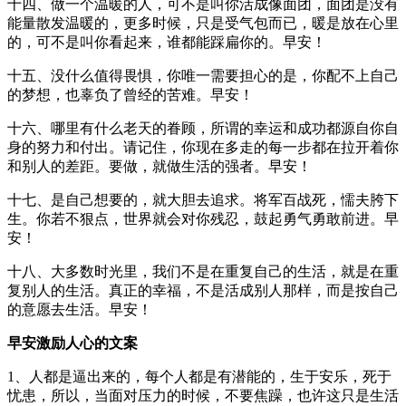
十四、做一个温暖的人，可不是叫你活成像面团，面团是没有
能量散发温暖的，更多时候，只是受气包而已，暖是放在心里
的，可不是叫你看起来，谁都能踩扁你的。早安！
十五、没什么值得畏惧，你唯一需要担心的是，你配不上自己
的梦想，也辜负了曾经的苦难。早安！
十六、哪里有什么老天的眷顾，所谓的幸运和成功都源自你自
身的努力和付出。请记住，你现在多走的每一步都在拉开着你
和别人的差距。要做，就做生活的强者。早安！
十七、是自己想要的，就大胆去追求。将军百战死，懦夫胯下
生。你若不狠点，世界就会对你残忍，鼓起勇气勇敢前进。早
安！
十八、大多数时光里，我们不是在重复自己的生活，就是在重
复别人的生活。真正的幸福，不是活成别人那样，而是按自己
的意愿去生活。早安！
早安激励人心的文案
1、人都是逼出来的，每个人都是有潜能的，生于安乐，死于
忧患，所以，当面对压力的时候，不要焦躁，也许这只是生活