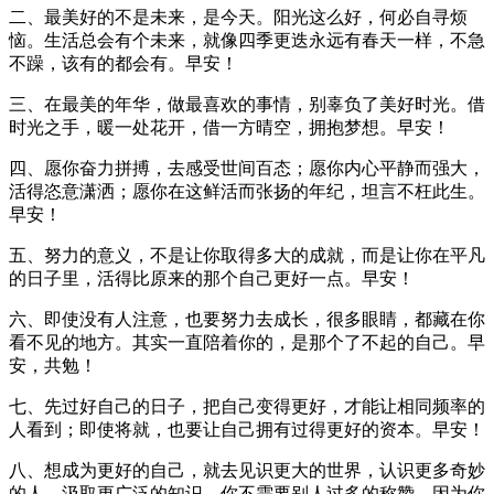
二、最美好的不是未来，是今天。阳光这么好，何必自寻烦
恼。生活总会有个未来，就像四季更迭永远有春天一样，不急
不躁，该有的都会有。早安！
三、在最美的年华，做最喜欢的事情，别辜负了美好时光。借
时光之手，暖一处花开，借一方晴空，拥抱梦想。早安！
四、愿你奋力拼搏，去感受世间百态；愿你内心平静而强大，
活得恣意潇洒；愿你在这鲜活而张扬的年纪，坦言不枉此生。
早安！
五、努力的意义，不是让你取得多大的成就，而是让你在平凡
的日子里，活得比原来的那个自己更好一点。早安！
六、即使没有人注意，也要努力去成长，很多眼睛，都藏在你
看不见的地方。其实一直陪着你的，是那个了不起的自己。早
安，共勉！
七、先过好自己的日子，把自己变得更好，才能让相同频率的
人看到；即使将就，也要让自己拥有过得更好的资本。早安！
八、想成为更好的自己，就去见识更大的世界，认识更多奇妙
的人，汲取更广泛的知识。你不需要别人过多的称赞，因为你