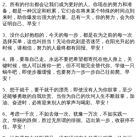
2、所有的付出都会让我们成为更好的人。你现在的努力和准
备，都是一种沉淀和积累，它们会在将来某个特殊的时间点到
来时，助你爆发出强大的力量。总有一天，你的努力，会为你
证明自己。早安！
3、没什么好抱怨的，今天的每一步，都是在为之前的每一次
选择买单，这也叫担当！无论你此刻是否迷茫，在阳光升起的
时候，请相信，努力的人最终都有回报。早安！
4、路，要靠自己走。永远不要把希望都寄托在他人身上，关
键时候，他人可以推你一把，但不可能完全替代你。学做一只
蜗牛吧，即使步履缓慢，也要努力一步一步自己往前爬。早
安！
5、想干就干，要干就干的漂亮，即使没有人为你鼓掌，至少
还能够勇敢的自我欣赏。当你为自己的坎坷人生不断鼓掌，加
油、奋进时，必将迎来别人的掌声与喝彩。早安！
6、考虑一千次，不如去做一次。犹豫一万次，不如实践一
次。华丽的跌倒，胜过无所谓的徘徊。迈出第一步，收获停不
住。早安！