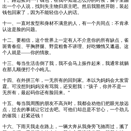
十、路边捡到一个钱包，在我不知道怎么办的时候，脑子里蹦
出一个小人说，找到失主物归原主吧。然后我豁然开朗，装起
钱包回家了，因为不能轻信小人的话。
十一、一直对发型和身材不满意的人，有一个共同点：不肯承
认这是脸的问题。
十二、要相信，这个世界上一定有人不介意你的所有缺点，雀
斑青春痘、平胸胖腿、野蛮粗鲁不讲理、好吃懒惰又邋遢。这
个人就是——你的情敌。
十三、每当生活击倒了我，我不会马上振作起来，我通常就躺
在那儿顺便打个小盹儿。
十四、在外拼三年，一无所有的回到家。本以为妈妈会大发雷
霆。可没想到妈妈没有骂我，还安慰我：“孩子，你并不是一
无所有，最起码你还有脸回来。”
十五、每当我周围的朋友不高兴时，我都会劝他们把眼光放远
点，过去的事就让它过去吧。可他们却总是不甘心，一个劲儿
的催我：赶紧还钱！
十六、下雨天我走在路上，一辆大奔从我身旁飞驰而过，溅了