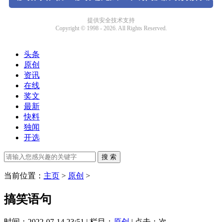
头条
原创
资讯
在线
奖文
最新
快料
独闻
开选
当前位置：
主页
>
原创
>
搞笑语句
时间：2022-07-14 23:51 | 栏目：
原创
| 点击：
次