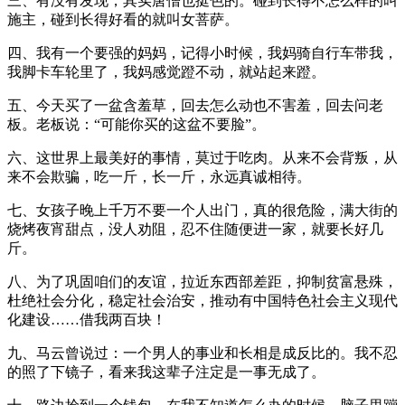
三、有没有发现，其实唐僧也挺色的。碰到长得不怎么样的叫
施主，碰到长得好看的就叫女菩萨。
四、我有一个要强的妈妈，记得小时候，我妈骑自行车带我，
我脚卡车轮里了，我妈感觉蹬不动，就站起来蹬。
五、今天买了一盆含羞草，回去怎么动也不害羞，回去问老
板。老板说：“可能你买的这盆不要脸”。
六、这世界上最美好的事情，莫过于吃肉。从来不会背叛，从
来不会欺骗，吃一斤，长一斤，永远真诚相待。
七、女孩子晚上千万不要一个人出门，真的很危险，满大街的
烧烤夜宵甜点，没人劝阻，忍不住随便进一家，就要长好几
斤。
八、为了巩固咱们的友谊，拉近东西部差距，抑制贫富悬殊，
杜绝社会分化，稳定社会治安，推动有中国特色社会主义现代
化建设……借我两百块！
九、马云曾说过：一个男人的事业和长相是成反比的。我不忍
的照了下镜子，看来我这辈子注定是一事无成了。