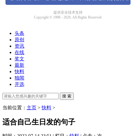
头条
原创
资讯
在线
奖文
最新
快料
独闻
开选
当前位置：
主页
>
快料
>
适合自己生日发的句子
时间：2022-07-14 23:51 | 栏目：
快料
| 点击：
次