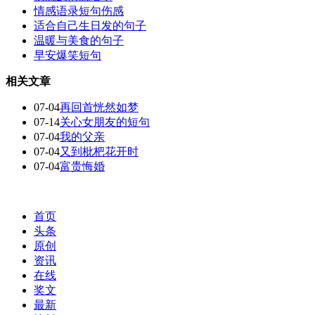
情感语录短句伤感
适合自己生日发的句子
温暖与美食的句子
早安爆笑短句
相关文章
07-04
再回首恍然如梦
07-14
关心女朋友的短句
07-04
我的父亲
07-04
又到枇杷花开时
07-04
富贵悔婚
首页
头条
原创
资讯
在线
奖文
最新