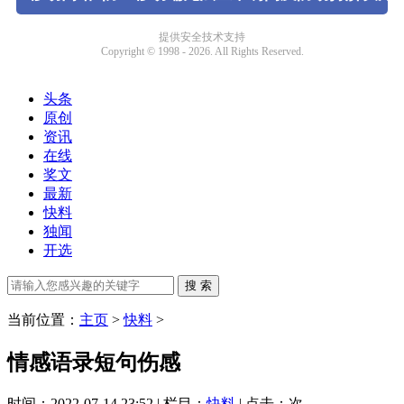
头条
原创
资讯
在线
奖文
最新
快料
独闻
开选
当前位置：
主页
>
快料
>
情感语录短句伤感
时间：2022-07-14 23:52 | 栏目：
快料
| 点击：
次