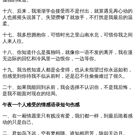
十六、后来，我渐渐学会接受而不是付出，就算遇见再心动的
人也摇摇头说算了。失望攒够了就放手，不打扰是我最后的温
柔。
十七、我多想拥抱你，可惜时光之里山南水北，可惜你我之间
人来人往。
十八、你知道什么是孤独吗，就像你一语不发的离开，我在漫
无边际的回忆和冷风里一边恨你，一边等你。
十九、我当然知道人都是会变得，也从未指望过你永远如初，
但感觉到你待我不似从前时，还是忍不住偷偷难过了很久。
二十、如果我能回到从前，我会选择不认识你，不是我后悔，
是我不能面对现在的结局。
午夜一个人难受的情感语录短句伤感
一、在一厢情愿里只有贱没有爱，我们都一样，到最后跪着感
动的只是自己。
二、君如鸟飞远，空有梦相随。谁知相思苦，除却天边月。