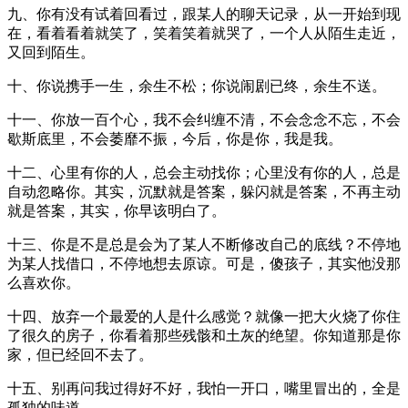
九、你有没有试着回看过，跟某人的聊天记录，从一开始到现
在，看着看着就笑了，笑着笑着就哭了，一个人从陌生走近，
又回到陌生。
十、你说携手一生，余生不松；你说闹剧已终，余生不送。
十一、你放一百个心，我不会纠缠不清，不会念念不忘，不会
歇斯底里，不会萎靡不振，今后，你是你，我是我。
十二、心里有你的人，总会主动找你；心里没有你的人，总是
自动忽略你。其实，沉默就是答案，躲闪就是答案，不再主动
就是答案，其实，你早该明白了。
十三、你是不是总是会为了某人不断修改自己的底线？不停地
为某人找借口，不停地想去原谅。可是，傻孩子，其实他没那
么喜欢你。
十四、放弃一个最爱的人是什么感觉？就像一把大火烧了你住
了很久的房子，你看着那些残骸和土灰的绝望。你知道那是你
家，但已经回不去了。
十五、别再问我过得好不好，我怕一开口，嘴里冒出的，全是
孤独的味道。